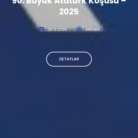
90. Büyük Atatürk Koşusu –
2025
28.12.2025
ANKARA
DETAYLAR