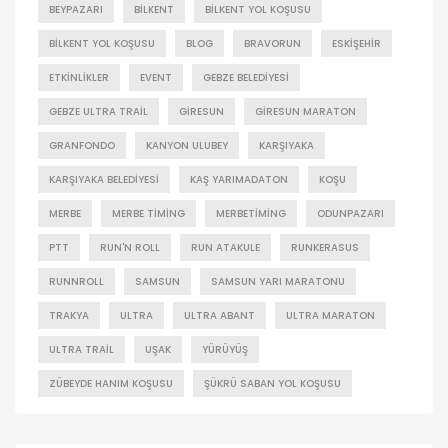
BEYPAZARI
BILKENT
BILKENT YOL KOŞUSU
BILKENT YOL KOŞUSU
BLOG
BRAVORUN
ESKIŞEHIR
ETKINLIKLER
EVENT
GEBZE BELEDIYESI
GEBZE ULTRA TRAIL
GIRESUN
GIRESUN MARATON
GRANFONDO
KANYON ULUBEY
KARŞIYAKA
KARŞIYAKA BELEDIYESI
KAŞ YARIMADATON
KOŞU
MERBE
MERBE TIMING
MERBETIMING
ODUNPAZARI
PTT
RUN'N ROLL
RUN ATAKULE
RUNKERASUS
RUNNROLL
SAMSUN
SAMSUN YARI MARATONU
TRAKYA
ULTRA
ULTRA ABANT
ULTRA MARATON
ULTRA TRAIL
UŞAK
YÜRÜYÜŞ
ZÜBEYDE HANIM KOŞUSU
ŞÜKRÜ SABAN YOL KOŞUSU