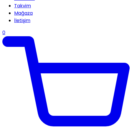
Takvim
Mağaza
İletişim
0