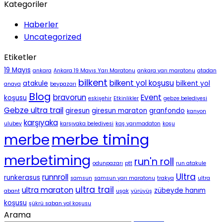
Kategoriler
Haberler
Uncategorized
Etiketler
19 Mayıs
ankara
Ankara 19 Mayıs Yarı Maratonu
ankara yarı maratonu
atadan
bilkent
bilkent yol koşusu
atakule
bilkent yol
anaya
beypazarı
Blog
bravorun
Event
koşusu
eskişehir
Etkinlikler
gebze belediyesi
Gebze ultra trail
giresun
giresun maraton
granfondo
kanyon
karşıyaka
ulubey
karşıyaka belediyesi
kaş yarımadaton
koşu
merbe timing
merbe
merbetiming
run'n roll
odunpazarı
ptt
run atakule
Ultra
runnroll
runkerasus
samsun
samsun yarı maratonu
trakya
ultra
ultra trail
ultra maraton
zübeyde hanım
abant
uşak
yürüyüş
koşusu
şükrü saban yol koşusu
Arama