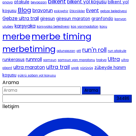
bilkent
bilkent yol koşusu
atakule
bilkent yol
anaya
beypazarı
Blog
bravorun
Event
koşusu
eskişehir
Etkinlikler
gebze belediyesi
Gebze ultra trail
giresun
giresun maraton
granfondo
kanyon
karşıyaka
ulubey
karşıyaka belediyesi
kaş yarımadaton
koşu
merbe timing
merbe
merbetiming
run'n roll
odunpazarı
ptt
run atakule
Ultra
runnroll
runkerasus
samsun
samsun yarı maratonu
trakya
ultra
ultra trail
ultra maraton
zübeyde hanım
abant
uşak
yürüyüş
koşusu
şükrü saban yol koşusu
Arama
Arama
İletişim