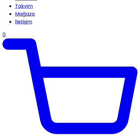
Takvim
Mağaza
İletişim
0