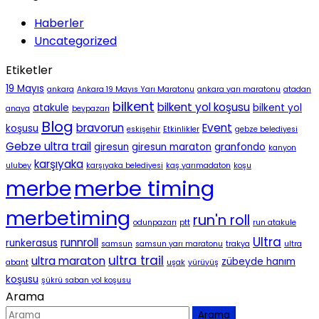
Haberler
Uncategorized
Etiketler
19 Mayıs
ankara
Ankara 19 Mayıs Yarı Maratonu
ankara yarı maratonu
atadan
bilkent
bilkent yol koşusu
atakule
bilkent yol
anaya
beypazarı
Blog
bravorun
Event
koşusu
eskişehir
Etkinlikler
gebze belediyesi
Gebze ultra trail
giresun
giresun maraton
granfondo
kanyon
karşıyaka
ulubey
karşıyaka belediyesi
kaş yarımadaton
koşu
merbe timing
merbe
merbetiming
run'n roll
odunpazarı
ptt
run atakule
Ultra
runnroll
runkerasus
samsun
samsun yarı maratonu
trakya
ultra
ultra trail
ultra maraton
zübeyde hanım
abant
uşak
yürüyüş
koşusu
şükrü saban yol koşusu
Arama
Arama