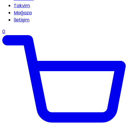
Takvim
Mağaza
İletişim
0