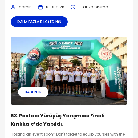
admin
01.01.2026
1 Dakika Okuma
DAHA FAZLA BILGI EDININ
HABERLER
53. Postacı Yürüyüş Yarışması Finali
Kırıkkale’de Yapıldı.
Hosting an event soon? Don't forget to equip yourself with the