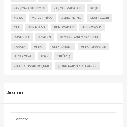
KARŞIYAKA BELEDIYESI
KAŞ YARIMADATON
KOŞU
MERBE
MERBE TIMING
MERBETIMING
ODUNPAZARI
PTT
RUN'N ROLL
RUN ATAKULE
RUNKERASUS
RUNNROLL
SAMSUN
SAMSUN YARI MARATONU
TRAKYA
ULTRA
ULTRA ABANT
ULTRA MARATON
ULTRA TRAIL
UŞAK
YÜRÜYÜŞ
ZÜBEYDE HANIM KOŞUSU
ŞÜKRÜ SABAN YOL KOŞUSU
Arama