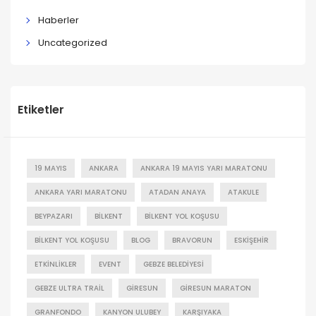
Haberler
Uncategorized
Etiketler
19 MAYIS
ANKARA
ANKARA 19 MAYIS YARI MARATONU
ANKARA YARI MARATONU
ATADAN ANAYA
ATAKULE
BEYPAZARI
BILKENT
BILKENT YOL KOŞUSU
BILKENT YOL KOŞUSU
BLOG
BRAVORUN
ESKIŞEHIR
ETKINLIKLER
EVENT
GEBZE BELEDIYESI
GEBZE ULTRA TRAIL
GIRESUN
GIRESUN MARATON
GRANFONDO
KANYON ULUBEY
KARŞIYAKA