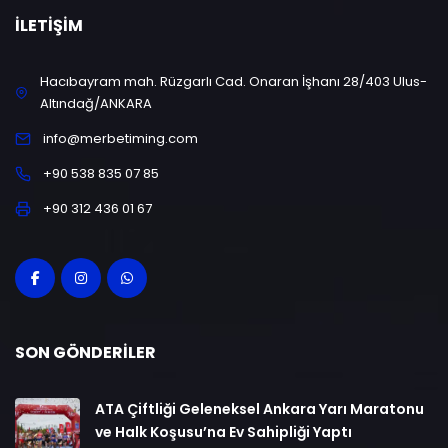
İLETIŞIM
Hacıbayram mah. Rüzgarlı Cad. Onaran İşhanı 28/403 Ulus-
Altındağ/ANKARA
info@merbetiming.com
+90 538 835 07 85
+90 312 436 01 67
SON GÖNDERILER
ATA Çiftliği Geleneksel Ankara Yarı Maratonu
ve Halk Koşusu’na Ev Sahipliği Yaptı