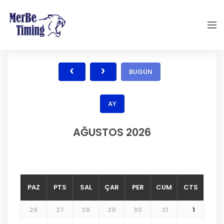
BUGÜN
AY
AĞUSTOS 2026
PAZ
PTS
SAL
ÇAR
PER
CUM
CTS
26
27
28
29
30
31
1