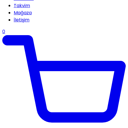
Takvim
Mağaza
İletişim
0