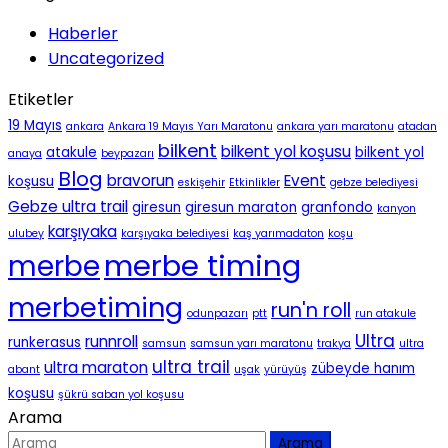
Haberler
Uncategorized
Etiketler
19 Mayıs
ankara
Ankara 19 Mayıs Yarı Maratonu
ankara yarı maratonu
atadan
bilkent
bilkent yol koşusu
atakule
bilkent yol
anaya
beypazarı
Blog
bravorun
Event
koşusu
eskişehir
Etkinlikler
gebze belediyesi
Gebze ultra trail
giresun
giresun maraton
granfondo
kanyon
karşıyaka
ulubey
karşıyaka belediyesi
kaş yarımadaton
koşu
merbe timing
merbe
merbetiming
run'n roll
odunpazarı
ptt
run atakule
Ultra
runnroll
runkerasus
samsun
samsun yarı maratonu
trakya
ultra
ultra trail
ultra maraton
zübeyde hanım
abant
uşak
yürüyüş
koşusu
şükrü saban yol koşusu
Arama
Arama