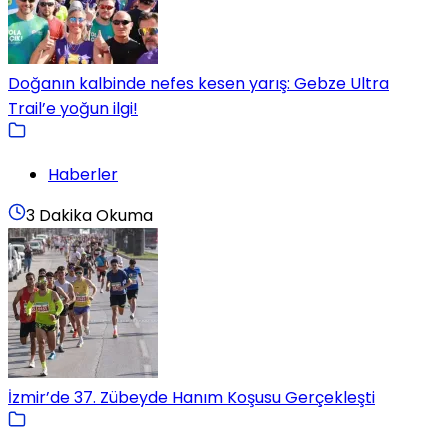
Doğanın kalbinde nefes kesen yarış: Gebze Ultra
Trail’e yoğun ilgi!
Haberler
3 Dakika Okuma
İzmir’de 37. Zübeyde Hanım Koşusu Gerçekleşti