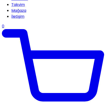
Takvim
Mağaza
İletişim
0