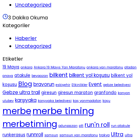
Uncategorized
3 Dakika Okuma
Kategoriler
Haberler
Uncategorized
Etiketler
19 Mayıs
ankara
Ankara 19 Mayıs Yarı Maratonu
ankara yarı maratonu
atadan
bilkent
bilkent yol koşusu
atakule
bilkent yol
anaya
beypazarı
Blog
bravorun
Event
koşusu
eskişehir
Etkinlikler
gebze belediyesi
Gebze ultra trail
giresun
giresun maraton
granfondo
kanyon
karşıyaka
ulubey
karşıyaka belediyesi
kaş yarımadaton
koşu
merbe timing
merbe
merbetiming
run'n roll
odunpazarı
ptt
run atakule
Ultra
runnroll
runkerasus
samsun
samsun yarı maratonu
trakya
ultra