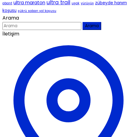
ultra trail
ultra maraton
zübeyde hanım
abant
uşak
yürüyüş
koşusu
şükrü saban yol koşusu
Arama
Arama
İletişim