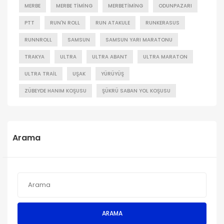
MERBE
MERBE TIMING
MERBETIMING
ODUNPAZARI
PTT
RUN'N ROLL
RUN ATAKULE
RUNKERASUS
RUNNROLL
SAMSUN
SAMSUN YARI MARATONU
TRAKYA
ULTRA
ULTRA ABANT
ULTRA MARATON
ULTRA TRAIL
UŞAK
YÜRÜYÜŞ
ZÜBEYDE HANIM KOŞUSU
ŞÜKRÜ SABAN YOL KOŞUSU
Arama
ARAMA