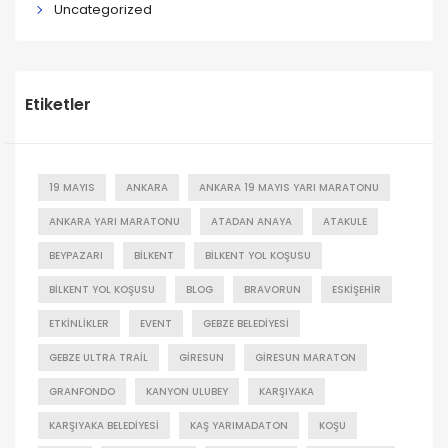
Uncategorized
Etiketler
19 MAYIS
ANKARA
ANKARA 19 MAYIS YARI MARATONU
ANKARA YARI MARATONU
ATADAN ANAYA
ATAKULE
BEYPAZARI
BILKENT
BILKENT YOL KOŞUSU
BILKENT YOL KOŞUSU
BLOG
BRAVORUN
ESKIŞEHIR
ETKINLIKLER
EVENT
GEBZE BELEDIYESI
GEBZE ULTRA TRAIL
GIRESUN
GIRESUN MARATON
GRANFONDO
KANYON ULUBEY
KARŞIYAKA
KARŞIYAKA BELEDIYESI
KAŞ YARIMADATON
KOŞU