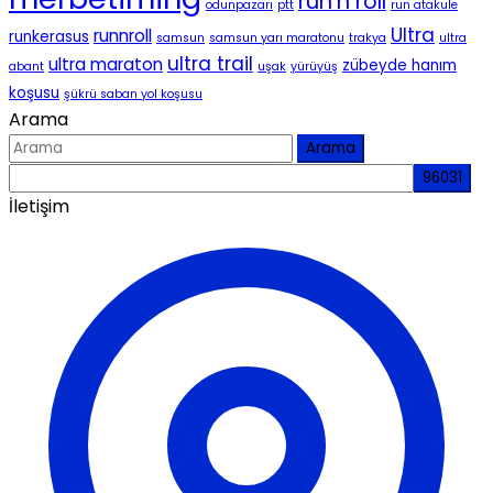
run'n roll
odunpazarı
ptt
run atakule
Ultra
runnroll
runkerasus
samsun
samsun yarı maratonu
trakya
ultra
ultra trail
ultra maraton
zübeyde hanım
abant
uşak
yürüyüş
koşusu
şükrü saban yol koşusu
Arama
Arama
İletişim