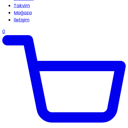
Takvim
Mağaza
İletişim
0