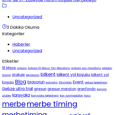
Uncategorized
3 Dakika Okuma
Kategoriler
Haberler
Uncategorized
Etiketler
19 Mayıs
ankara
Ankara 19 Mayıs Yarı Maratonu
ankara yarı maratonu
atadan
bilkent
bilkent yol koşusu
atakule
bilkent yol
anaya
beypazarı
Blog
bravorun
Event
koşusu
eskişehir
Etkinlikler
gebze belediyesi
Gebze ultra trail
giresun
giresun maraton
granfondo
kanyon
karşıyaka
ulubey
karşıyaka belediyesi
kaş yarımadaton
koşu
merbe timing
merbe
merbetiming