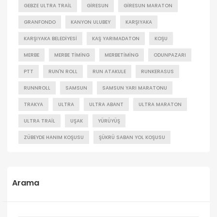
GEBZE ULTRA TRAIL
GIRESUN
GIRESUN MARATON
GRANFONDO
KANYON ULUBEY
KARŞIYAKA
KARŞIYAKA BELEDIYESI
KAŞ YARIMADATON
KOŞU
MERBE
MERBE TIMING
MERBETIMING
ODUNPAZARI
PTT
RUN'N ROLL
RUN ATAKULE
RUNKERASUS
RUNNROLL
SAMSUN
SAMSUN YARI MARATONU
TRAKYA
ULTRA
ULTRA ABANT
ULTRA MARATON
ULTRA TRAIL
UŞAK
YÜRÜYÜŞ
ZÜBEYDE HANIM KOŞUSU
ŞÜKRÜ SABAN YOL KOŞUSU
Arama