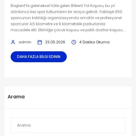
Başkent’te geleneksel hâle gelen Bilkent Yol Koşusu, bu yıl
dördüncü kez spor tutkunlarını bir araya getirdi. Yaklaşık 650
sporcunun katıldığı organizasyonda amatör ve profesyonel
sporcular 4,5 kilometre ve 9 kilometrelik parkurlarda
mücadele etti. Etkinliğe çocuk koşusu ve patili dostlar koşusu...
admin
23.05.2026
4 Dakika Okuma
DAHA FAZLA BILGI EDININ
Arama