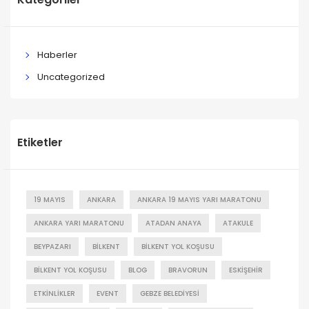
Haberler
Uncategorized
Etiketler
19 MAYIS
ANKARA
ANKARA 19 MAYIS YARI MARATONU
ANKARA YARI MARATONU
ATADAN ANAYA
ATAKULE
BEYPAZARI
BILKENT
BILKENT YOL KOŞUSU
BILKENT YOL KOŞUSU
BLOG
BRAVORUN
ESKIŞEHIR
ETKINLIKLER
EVENT
GEBZE BELEDIYESI