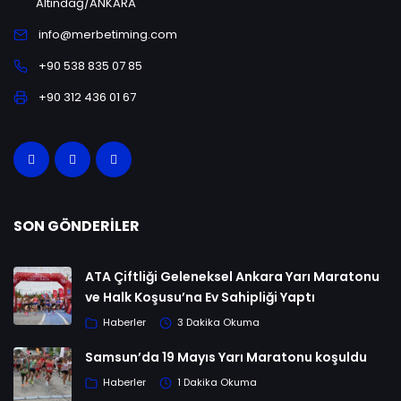
Altındağ/ANKARA
info@merbetiming.com
+90 538 835 07 85
+90 312 436 01 67
SON GÖNDERILER
ATA Çiftliği Geleneksel Ankara Yarı Maratonu
ve Halk Koşusu’na Ev Sahipliği Yaptı
Haberler
3 Dakika Okuma
Samsun’da 19 Mayıs Yarı Maratonu koşuldu
Haberler
1 Dakika Okuma