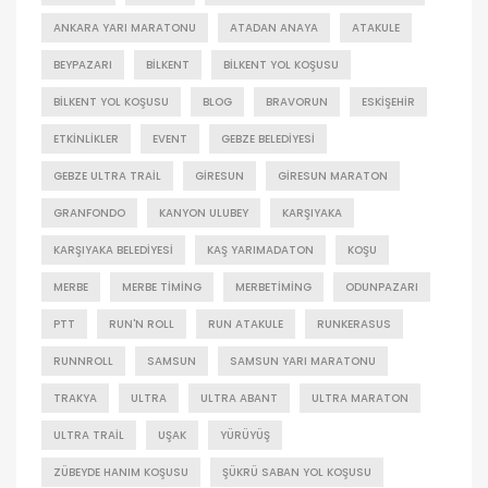
ANKARA YARI MARATONU
ATADAN ANAYA
ATAKULE
BEYPAZARI
BILKENT
BILKENT YOL KOŞUSU
BILKENT YOL KOŞUSU
BLOG
BRAVORUN
ESKIŞEHIR
ETKINLIKLER
EVENT
GEBZE BELEDIYESI
GEBZE ULTRA TRAIL
GIRESUN
GIRESUN MARATON
GRANFONDO
KANYON ULUBEY
KARŞIYAKA
KARŞIYAKA BELEDIYESI
KAŞ YARIMADATON
KOŞU
MERBE
MERBE TIMING
MERBETIMING
ODUNPAZARI
PTT
RUN'N ROLL
RUN ATAKULE
RUNKERASUS
RUNNROLL
SAMSUN
SAMSUN YARI MARATONU
TRAKYA
ULTRA
ULTRA ABANT
ULTRA MARATON
ULTRA TRAIL
UŞAK
YÜRÜYÜŞ
ZÜBEYDE HANIM KOŞUSU
ŞÜKRÜ SABAN YOL KOŞUSU