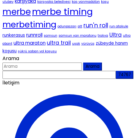
karşıyaka
ulubey
karşıyaka belediyesi
kaş yarımadaton
koşu
merbe timing
merbe
merbetiming
run'n roll
odunpazarı
ptt
run atakule
Ultra
runnroll
runkerasus
samsun
samsun yarı maratonu
trakya
ultra
ultra trail
ultra maraton
zübeyde hanım
abant
uşak
yürüyüş
koşusu
şükrü saban yol koşusu
Arama
Arama
İletişim