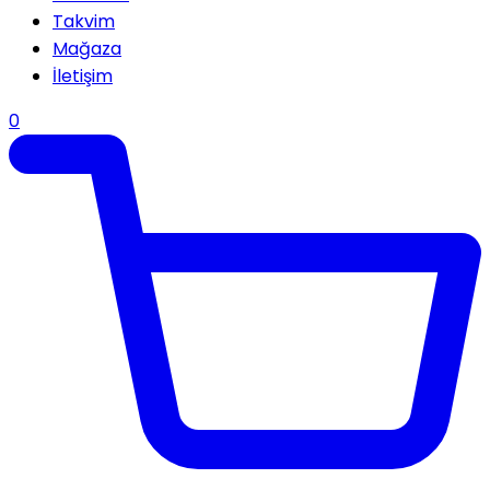
Takvim
Mağaza
İletişim
0