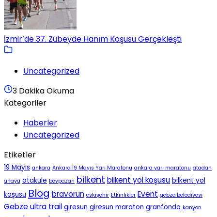
İzmir’de 37. Zübeyde Hanım Koşusu Gerçekleşti
Uncategorized
3 Dakika Okuma
Kategoriler
Haberler
Uncategorized
Etiketler
19 Mayıs
ankara
Ankara 19 Mayıs Yarı Maratonu
ankara yarı maratonu
atadan
bilkent
bilkent yol koşusu
atakule
bilkent yol
anaya
beypazarı
Blog
bravorun
Event
koşusu
eskişehir
Etkinlikler
gebze belediyesi
Gebze ultra trail
giresun
giresun maraton
granfondo
kanyon