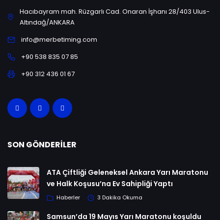
Hacıbayram mah. Rüzgarlı Cad. Onaran İşhanı 28/403 Ulus-
Altındağ/ANKARA
info@merbetiming.com
+90 538 835 07 85
+90 312 436 01 67
SON GÖNDERILER
ATA Çiftliği Geleneksel Ankara Yarı Maratonu
ve Halk Koşusu’na Ev Sahipliği Yaptı
Haberler
3 Dakika Okuma
Samsun’da 19 Mayıs Yarı Maratonu koşuldu