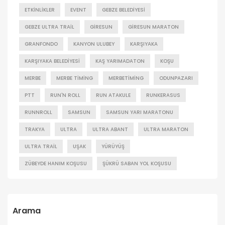
ETKINLIKLER
EVENT
GEBZE BELEDIYESI
GEBZE ULTRA TRAIL
GIRESUN
GIRESUN MARATON
GRANFONDO
KANYON ULUBEY
KARŞIYAKA
KARŞIYAKA BELEDIYESI
KAŞ YARIMADATON
KOŞU
MERBE
MERBE TIMING
MERBETIMING
ODUNPAZARI
PTT
RUN'N ROLL
RUN ATAKULE
RUNKERASUS
RUNNROLL
SAMSUN
SAMSUN YARI MARATONU
TRAKYA
ULTRA
ULTRA ABANT
ULTRA MARATON
ULTRA TRAIL
UŞAK
YÜRÜYÜŞ
ZÜBEYDE HANIM KOŞUSU
ŞÜKRÜ SABAN YOL KOŞUSU
Arama