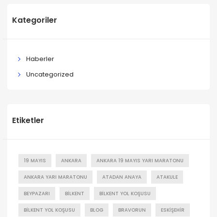
Kategoriler
Haberler
Uncategorized
Etiketler
19 MAYIS
ANKARA
ANKARA 19 MAYIS YARI MARATONU
ANKARA YARI MARATONU
ATADAN ANAYA
ATAKULE
BEYPAZARI
BILKENT
BILKENT YOL KOŞUSU
BILKENT YOL KOŞUSU
BLOG
BRAVORUN
ESKIŞEHIR