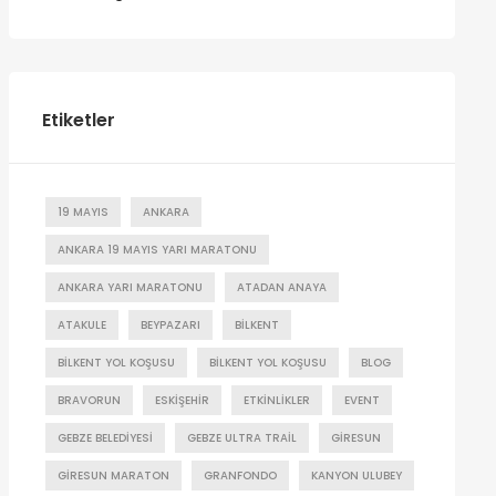
Etiketler
19 MAYIS
ANKARA
ANKARA 19 MAYIS YARI MARATONU
ANKARA YARI MARATONU
ATADAN ANAYA
ATAKULE
BEYPAZARI
BILKENT
BILKENT YOL KOŞUSU
BILKENT YOL KOŞUSU
BLOG
BRAVORUN
ESKIŞEHIR
ETKINLIKLER
EVENT
GEBZE BELEDIYESI
GEBZE ULTRA TRAIL
GIRESUN
GIRESUN MARATON
GRANFONDO
KANYON ULUBEY