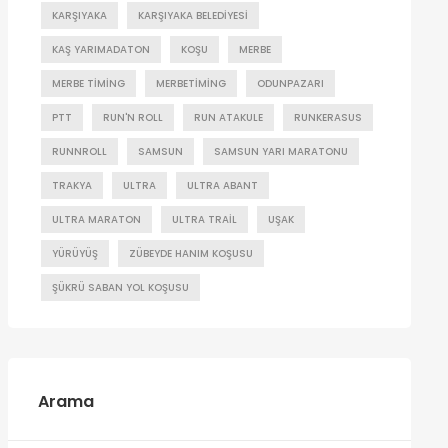
KARŞIYAKA
KARŞIYAKA BELEDIYESI
KAŞ YARIMADATON
KOŞU
MERBE
MERBE TIMING
MERBETIMING
ODUNPAZARI
PTT
RUN'N ROLL
RUN ATAKULE
RUNKERASUS
RUNNROLL
SAMSUN
SAMSUN YARI MARATONU
TRAKYA
ULTRA
ULTRA ABANT
ULTRA MARATON
ULTRA TRAIL
UŞAK
YÜRÜYÜŞ
ZÜBEYDE HANIM KOŞUSU
ŞÜKRÜ SABAN YOL KOŞUSU
Arama