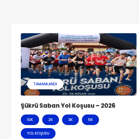
TAMAMLANDI
Şükrü Saban Yol Koşusu – 2026
10K
2K
3K
5K
YOL KOŞUSU