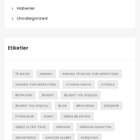
Haberler
Uncategorized
Etiketler
19 MAYIS
ANKARA
ANKARA 19 MAYIS YARI MARATONU
ANKARA YARI MARATONU
ATADAN ANAYA
ATAKULE
BEYPAZARI
BILKENT
BILKENT YOL KOŞUSU
BILKENT YOL KOŞUSU
BLOG
BRAVORUN
ESKIŞEHIR
ETKINLIKLER
EVENT
GEBZE BELEDIYESI
GEBZE ULTRA TRAIL
GIRESUN
GIRESUN MARATON
GRANFONDO
KANYON ULUBEY
KARŞIYAKA