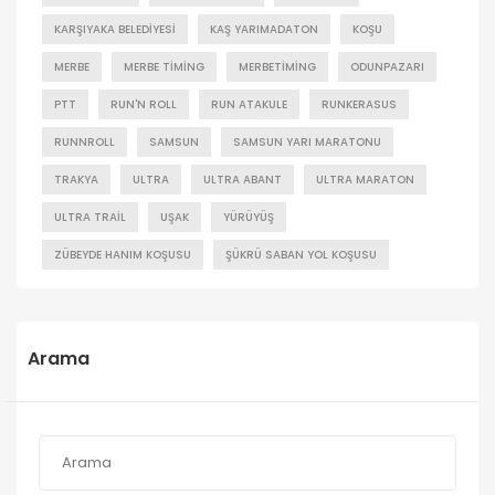
KARŞIYAKA BELEDIYESI
KAŞ YARIMADATON
KOŞU
MERBE
MERBE TIMING
MERBETIMING
ODUNPAZARI
PTT
RUN'N ROLL
RUN ATAKULE
RUNKERASUS
RUNNROLL
SAMSUN
SAMSUN YARI MARATONU
TRAKYA
ULTRA
ULTRA ABANT
ULTRA MARATON
ULTRA TRAIL
UŞAK
YÜRÜYÜŞ
ZÜBEYDE HANIM KOŞUSU
ŞÜKRÜ SABAN YOL KOŞUSU
Arama