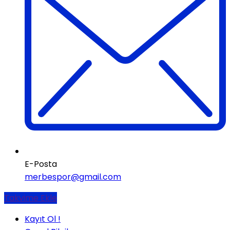
E-Posta
merbespor@gmail.com
Takvime Ekle
Kayıt Ol !