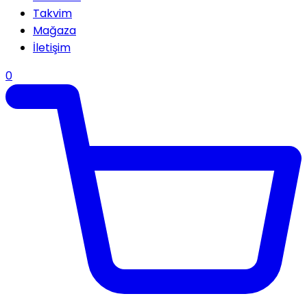
Takvim
Mağaza
İletişim
0