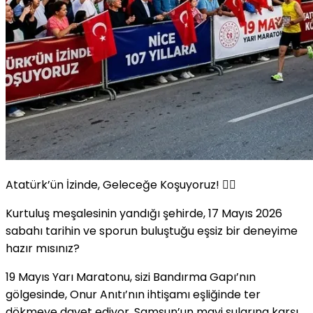
Atatürk’ün İzinde, Geleceğe Koşuyoruz!
🏃‍♂️
Kurtuluş meşalesinin yandığı şehirde, 17 Mayıs 2026
sabahı tarihin ve sporun buluştuğu eşsiz bir deneyime
hazır mısınız?
19 Mayıs Yarı Maratonu, sizi Bandırma Gapı’nın
gölgesinde, Onur Anıtı’nın ihtişamı eşliğinde ter
dökmeye davet ediyor. Samsun’un mavi sularına karşı