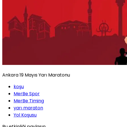
Ankara 19 Mayıs Yarı Maratonu
koşu
MerBe Spor
MerBe Timing
yarı maraton
Yol Koşusu
Bu etkinliği paylaşın.