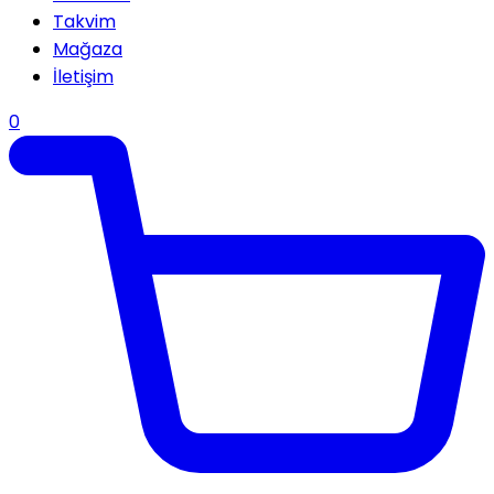
Takvim
Mağaza
İletişim
0