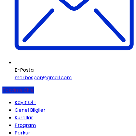
E-Posta
merbespor@gmail.com
Takvime Ekle
Kayıt Ol !
Genel Bilgiler
Kurallar
Program
Parkur