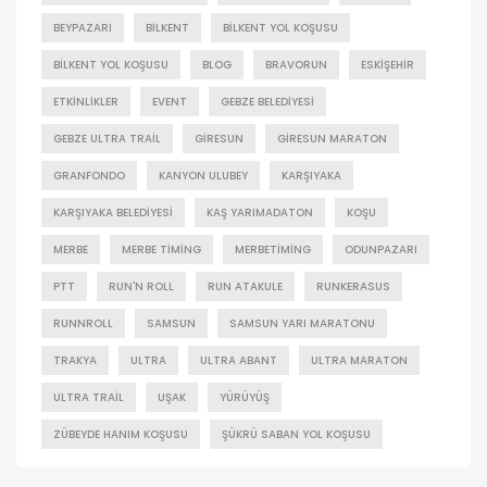
BEYPAZARI
BILKENT
BILKENT YOL KOŞUSU
BILKENT YOL KOŞUSU
BLOG
BRAVORUN
ESKIŞEHIR
ETKINLIKLER
EVENT
GEBZE BELEDIYESI
GEBZE ULTRA TRAIL
GIRESUN
GIRESUN MARATON
GRANFONDO
KANYON ULUBEY
KARŞIYAKA
KARŞIYAKA BELEDIYESI
KAŞ YARIMADATON
KOŞU
MERBE
MERBE TIMING
MERBETIMING
ODUNPAZARI
PTT
RUN'N ROLL
RUN ATAKULE
RUNKERASUS
RUNNROLL
SAMSUN
SAMSUN YARI MARATONU
TRAKYA
ULTRA
ULTRA ABANT
ULTRA MARATON
ULTRA TRAIL
UŞAK
YÜRÜYÜŞ
ZÜBEYDE HANIM KOŞUSU
ŞÜKRÜ SABAN YOL KOŞUSU