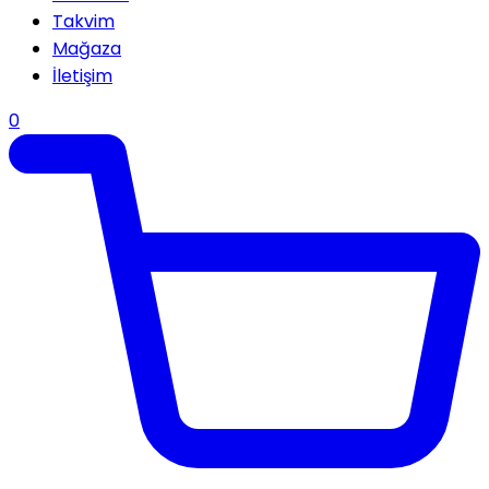
Takvim
Mağaza
İletişim
0