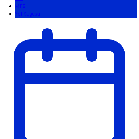
MTB
Yol Koşusu