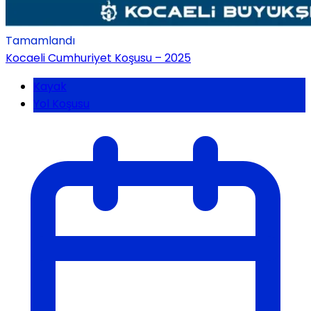
Tamamlandı
Kocaeli Cumhuriyet Koşusu – 2025
Kayak
Yol Koşusu