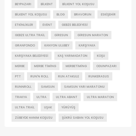
BEYPAZARI
BILKENT
BILKENT YOL KOŞUSU
BILKENT YOL KOŞUSU
BLOG
BRAVORUN
ESKIŞEHIR
ETKINLIKLER
EVENT
GEBZE BELEDIYESI
GEBZE ULTRA TRAIL
GIRESUN
GIRESUN MARATON
GRANFONDO
KANYON ULUBEY
KARŞIYAKA
KARŞIYAKA BELEDIYESI
KAŞ YARIMADATON
KOŞU
MERBE
MERBE TIMING
MERBETIMING
ODUNPAZARI
PTT
RUN'N ROLL
RUN ATAKULE
RUNKERASUS
RUNNROLL
SAMSUN
SAMSUN YARI MARATONU
TRAKYA
ULTRA
ULTRA ABANT
ULTRA MARATON
ULTRA TRAIL
UŞAK
YÜRÜYÜŞ
ZÜBEYDE HANIM KOŞUSU
ŞÜKRÜ SABAN YOL KOŞUSU