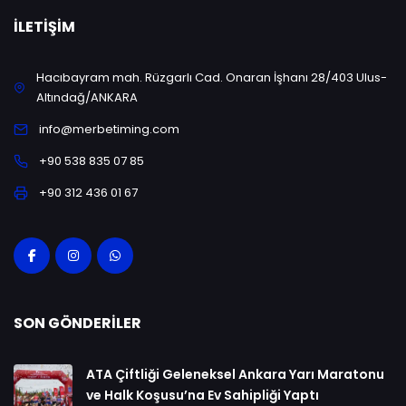
İLETIŞIM
Hacıbayram mah. Rüzgarlı Cad. Onaran İşhanı 28/403 Ulus-
Altındağ/ANKARA
info@merbetiming.com
+90 538 835 07 85
+90 312 436 01 67
SON GÖNDERILER
ATA Çiftliği Geleneksel Ankara Yarı Maratonu
ve Halk Koşusu’na Ev Sahipliği Yaptı