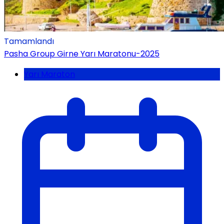
Tamamlandı
Pasha Group Girne Yarı Maratonu-2025
Yarı Maraton