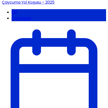
Çaycuma Yol Koşusu – 2025
10K
Yol Koşusu