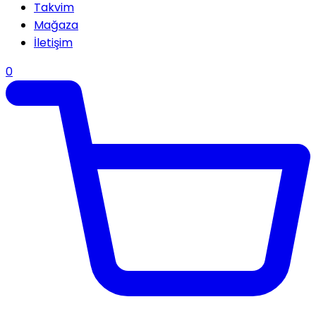
Takvim
Mağaza
İletişim
0