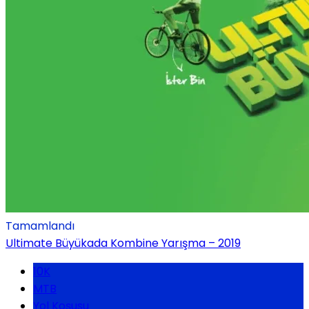
Tamamlandı
Ultimate Büyükada Kombine Yarışma – 2019
10K
MTB
Yol Koşusu