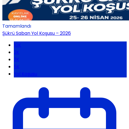
Tamamlandı
Şükrü Saban Yol Koşusu – 2026
10K
2K
3K
5K
Yol Koşusu