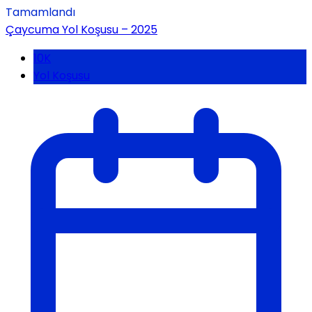
Tamamlandı
Çaycuma Yol Koşusu – 2025
10K
Yol Koşusu