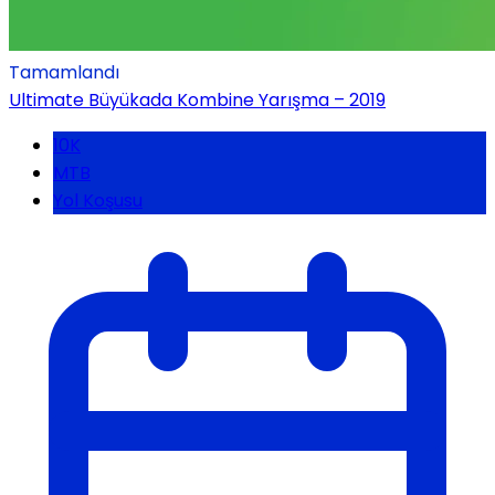
Tamamlandı
Ultimate Büyükada Kombine Yarışma – 2019
10K
MTB
Yol Koşusu