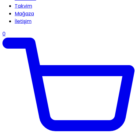
Takvim
Mağaza
İletişim
0