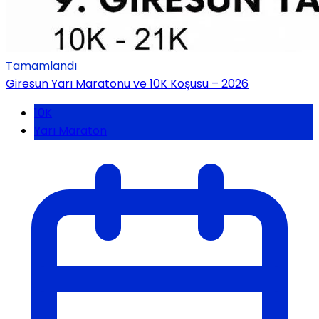
Tamamlandı
Giresun Yarı Maratonu ve 10K Koşusu – 2026
10K
Yarı Maraton