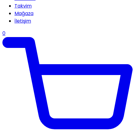
Takvim
Mağaza
İletişim
0