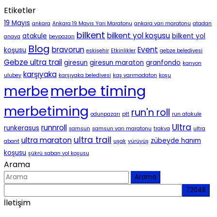
Etiketler
19 Mayıs
ankara
Ankara 19 Mayıs Yarı Maratonu
ankara yarı maratonu
atadan
bilkent
bilkent yol koşusu
atakule
bilkent yol
anaya
beypazarı
Blog
bravorun
Event
koşusu
eskişehir
Etkinlikler
gebze belediyesi
Gebze ultra trail
giresun
giresun maraton
granfondo
kanyon
karşıyaka
ulubey
karşıyaka belediyesi
kaş yarımadaton
koşu
merbe timing
merbe
merbetiming
run'n roll
odunpazarı
ptt
run atakule
Ultra
runnroll
runkerasus
samsun
samsun yarı maratonu
trakya
ultra
ultra trail
ultra maraton
zübeyde hanım
abant
uşak
yürüyüş
koşusu
şükrü saban yol koşusu
Arama
Arama
İletişim