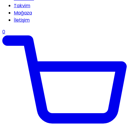
Takvim
Mağaza
İletişim
0