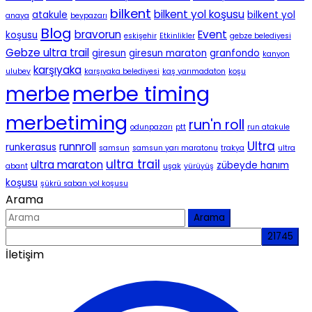
bilkent
bilkent yol koşusu
atakule
bilkent yol
anaya
beypazarı
Blog
bravorun
Event
koşusu
eskişehir
Etkinlikler
gebze belediyesi
Gebze ultra trail
giresun
giresun maraton
granfondo
kanyon
karşıyaka
ulubey
karşıyaka belediyesi
kaş yarımadaton
koşu
merbe timing
merbe
merbetiming
run'n roll
odunpazarı
ptt
run atakule
Ultra
runnroll
runkerasus
samsun
samsun yarı maratonu
trakya
ultra
ultra trail
ultra maraton
zübeyde hanım
abant
uşak
yürüyüş
koşusu
şükrü saban yol koşusu
Arama
Arama
İletişim