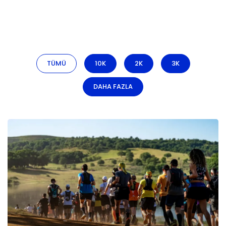
TÜMÜ
10K
2K
3K
DAHA FAZLA