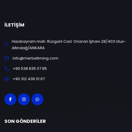
İLETIŞIM
Hacıbayram mah. Rüzgarlı Cad. Onaran İşhanı 28/403 Ulus-
Altındağ/ANKARA
info@merbetiming.com
+90 538 835 07 85
+90 312 436 01 67
SON GÖNDERILER