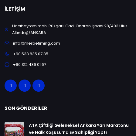
İLETIŞIM
Hacıbayram mah. Rüzgarlı Cad. Onaran İşhanı 28/403 Ulus-
Altındağ/ANKARA
info@merbetiming.com
+90 538 835 07 85
+90 312 436 01 67
SON GÖNDERILER
ATA Çiftliği Geleneksel Ankara Yarı Maratonu
ve Halk Koşusu’na Ev Sahipliği Yaptı