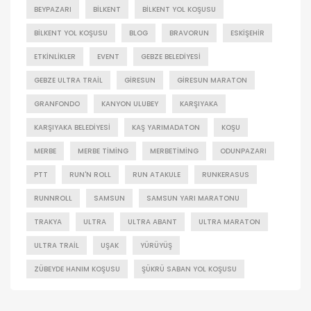
BEYPAZARI
BILKENT
BILKENT YOL KOŞUSU
BILKENT YOL KOŞUSU
BLOG
BRAVORUN
ESKIŞEHIR
ETKINLIKLER
EVENT
GEBZE BELEDIYESI
GEBZE ULTRA TRAIL
GIRESUN
GIRESUN MARATON
GRANFONDO
KANYON ULUBEY
KARŞIYAKA
KARŞIYAKA BELEDIYESI
KAŞ YARIMADATON
KOŞU
MERBE
MERBE TIMING
MERBETIMING
ODUNPAZARI
PTT
RUN'N ROLL
RUN ATAKULE
RUNKERASUS
RUNNROLL
SAMSUN
SAMSUN YARI MARATONU
TRAKYA
ULTRA
ULTRA ABANT
ULTRA MARATON
ULTRA TRAIL
UŞAK
YÜRÜYÜŞ
ZÜBEYDE HANIM KOŞUSU
ŞÜKRÜ SABAN YOL KOŞUSU