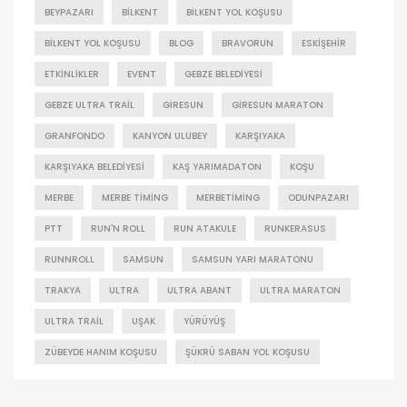
BEYPAZARI
BILKENT
BILKENT YOL KOŞUSU
BILKENT YOL KOŞUSU
BLOG
BRAVORUN
ESKIŞEHIR
ETKINLIKLER
EVENT
GEBZE BELEDIYESI
GEBZE ULTRA TRAIL
GIRESUN
GIRESUN MARATON
GRANFONDO
KANYON ULUBEY
KARŞIYAKA
KARŞIYAKA BELEDIYESI
KAŞ YARIMADATON
KOŞU
MERBE
MERBE TIMING
MERBETIMING
ODUNPAZARI
PTT
RUN'N ROLL
RUN ATAKULE
RUNKERASUS
RUNNROLL
SAMSUN
SAMSUN YARI MARATONU
TRAKYA
ULTRA
ULTRA ABANT
ULTRA MARATON
ULTRA TRAIL
UŞAK
YÜRÜYÜŞ
ZÜBEYDE HANIM KOŞUSU
ŞÜKRÜ SABAN YOL KOŞUSU