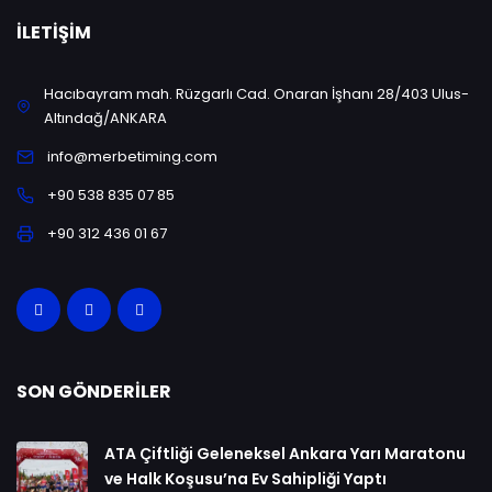
İLETIŞIM
Hacıbayram mah. Rüzgarlı Cad. Onaran İşhanı 28/403 Ulus-
Altındağ/ANKARA
info@merbetiming.com
+90 538 835 07 85
+90 312 436 01 67
SON GÖNDERILER
ATA Çiftliği Geleneksel Ankara Yarı Maratonu
ve Halk Koşusu’na Ev Sahipliği Yaptı