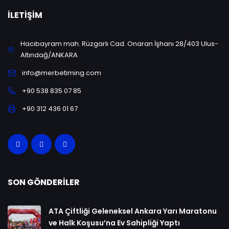
İLETIŞIM
Hacıbayram mah. Rüzgarlı Cad. Onaran İşhanı 28/403 Ulus-
Altındağ/ANKARA
info@merbetiming.com
+90 538 835 07 85
+90 312 436 01 67
SON GÖNDERILER
ATA Çiftliği Geleneksel Ankara Yarı Maratonu
ve Halk Koşusu’na Ev Sahipliği Yaptı