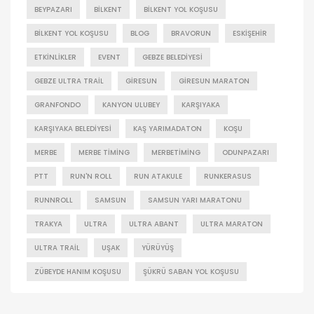
BEYPAZARI
BILKENT
BILKENT YOL KOŞUSU
BILKENT YOL KOŞUSU
BLOG
BRAVORUN
ESKIŞEHIR
ETKINLIKLER
EVENT
GEBZE BELEDIYESI
GEBZE ULTRA TRAIL
GIRESUN
GIRESUN MARATON
GRANFONDO
KANYON ULUBEY
KARŞIYAKA
KARŞIYAKA BELEDIYESI
KAŞ YARIMADATON
KOŞU
MERBE
MERBE TIMING
MERBETIMING
ODUNPAZARI
PTT
RUN'N ROLL
RUN ATAKULE
RUNKERASUS
RUNNROLL
SAMSUN
SAMSUN YARI MARATONU
TRAKYA
ULTRA
ULTRA ABANT
ULTRA MARATON
ULTRA TRAIL
UŞAK
YÜRÜYÜŞ
ZÜBEYDE HANIM KOŞUSU
ŞÜKRÜ SABAN YOL KOŞUSU