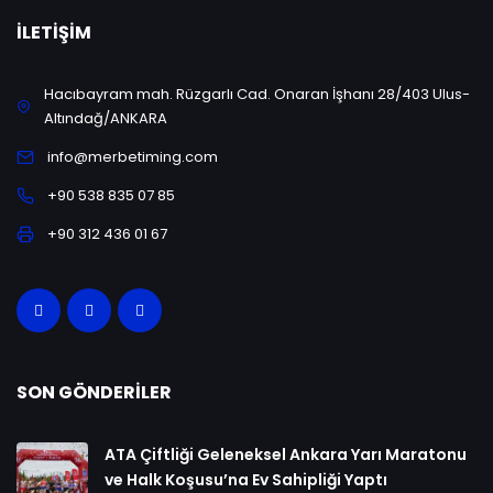
İLETIŞIM
Hacıbayram mah. Rüzgarlı Cad. Onaran İşhanı 28/403 Ulus-
Altındağ/ANKARA
info@merbetiming.com
+90 538 835 07 85
+90 312 436 01 67
SON GÖNDERILER
ATA Çiftliği Geleneksel Ankara Yarı Maratonu
ve Halk Koşusu’na Ev Sahipliği Yaptı