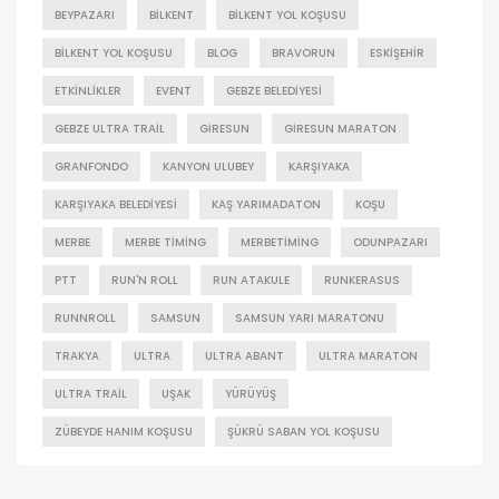
BEYPAZARI
BILKENT
BILKENT YOL KOŞUSU
BILKENT YOL KOŞUSU
BLOG
BRAVORUN
ESKIŞEHIR
ETKINLIKLER
EVENT
GEBZE BELEDIYESI
GEBZE ULTRA TRAIL
GIRESUN
GIRESUN MARATON
GRANFONDO
KANYON ULUBEY
KARŞIYAKA
KARŞIYAKA BELEDIYESI
KAŞ YARIMADATON
KOŞU
MERBE
MERBE TIMING
MERBETIMING
ODUNPAZARI
PTT
RUN'N ROLL
RUN ATAKULE
RUNKERASUS
RUNNROLL
SAMSUN
SAMSUN YARI MARATONU
TRAKYA
ULTRA
ULTRA ABANT
ULTRA MARATON
ULTRA TRAIL
UŞAK
YÜRÜYÜŞ
ZÜBEYDE HANIM KOŞUSU
ŞÜKRÜ SABAN YOL KOŞUSU