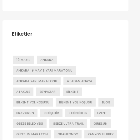
Etiketler
19 MAYIS
ANKARA
ANKARA 19 MAYIS YARI MARATONU
ANKARA YARI MARATONU
ATADAN ANAYA
ATAKULE
BEYPAZARI
BILKENT
BILKENT YOL KOŞUSU
BILKENT YOL KOŞUSU
BLOG
BRAVORUN
ESKIŞEHIR
ETKINLIKLER
EVENT
GEBZE BELEDIYESI
GEBZE ULTRA TRAIL
GIRESUN
GIRESUN MARATON
GRANFONDO
KANYON ULUBEY