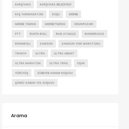
KARŞIYAKA
KARŞIYAKA BELEDIYESI
KAŞ YARIMADATON
KOŞU
MERBE
MERBE TIMING
MERBETIMING
ODUNPAZARI
PTT
RUN'N ROLL
RUN ATAKULE
RUNKERASUS
RUNNROLL
SAMSUN
SAMSUN YARI MARATONU
TRAKYA
ULTRA
ULTRA ABANT
ULTRA MARATON
ULTRA TRAIL
UŞAK
YÜRÜYÜŞ
ZÜBEYDE HANIM KOŞUSU
ŞÜKRÜ SABAN YOL KOŞUSU
Arama