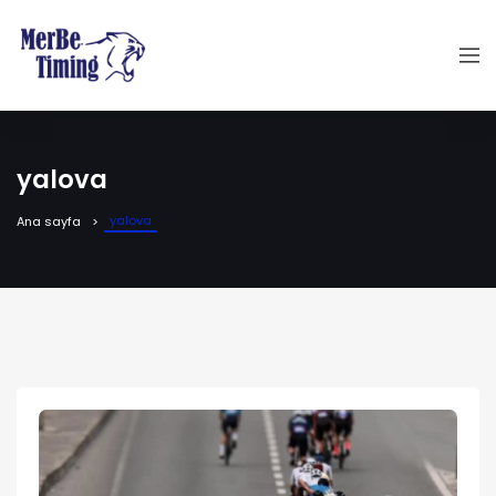
yalova
yalova
Ana sayfa