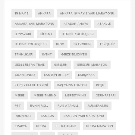
19 MAYIS
ANKARA
ANKARA 19 MAYIS YARI MARATONU
ANKARA YARI MARATONU
ATADAN ANAYA
ATAKULE
BEYPAZARI
BILKENT
BILKENT YOL KOŞUSU
BILKENT YOL KOŞUSU
BLOG
BRAVORUN
ESKIŞEHIR
ETKINLIKLER
EVENT
GEBZE BELEDIYESI
GEBZE ULTRA TRAIL
GIRESUN
GIRESUN MARATON
GRANFONDO
KANYON ULUBEY
KARŞIYAKA
KARŞIYAKA BELEDIYESI
KAŞ YARIMADATON
KOŞU
MERBE
MERBE TIMING
MERBETIMING
ODUNPAZARI
PTT
RUN'N ROLL
RUN ATAKULE
RUNKERASUS
RUNNROLL
SAMSUN
SAMSUN YARI MARATONU
TRAKYA
ULTRA
ULTRA ABANT
ULTRA MARATON