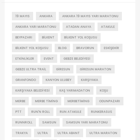
19 MAYIS
ANKARA
ANKARA 19 MAYIS YARI MARATONU
ANKARA YARI MARATONU
ATADAN ANAYA
ATAKULE
BEYPAZARI
BILKENT
BILKENT YOL KOŞUSU
BILKENT YOL KOŞUSU
BLOG
BRAVORUN
ESKIŞEHIR
ETKINLIKLER
EVENT
GEBZE BELEDIYESI
GEBZE ULTRA TRAIL
GIRESUN
GIRESUN MARATON
GRANFONDO
KANYON ULUBEY
KARŞIYAKA
KARŞIYAKA BELEDIYESI
KAŞ YARIMADATON
KOŞU
MERBE
MERBE TIMING
MERBETIMING
ODUNPAZARI
PTT
RUN'N ROLL
RUN ATAKULE
RUNKERASUS
RUNNROLL
SAMSUN
SAMSUN YARI MARATONU
TRAKYA
ULTRA
ULTRA ABANT
ULTRA MARATON