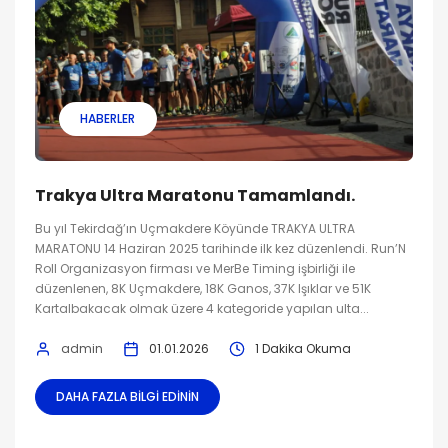
HABERLER
Trakya Ultra Maratonu Tamamlandı.
Bu yıl Tekirdağ’ın Uçmakdere Köyünde TRAKYA ULTRA
MARATONU 14 Haziran 2025 tarihinde ilk kez düzenlendi. Run’N
Roll Organizasyon firması ve MerBe Timing işbirliği ile
düzenlenen, 8K Uçmakdere, 18K Ganos, 37K Işıklar ve 51K
Kartalbakacak olmak üzere 4 kategoride yapılan ulta...
admin
01.01.2026
1 Dakika Okuma
DAHA FAZLA BILGI EDININ