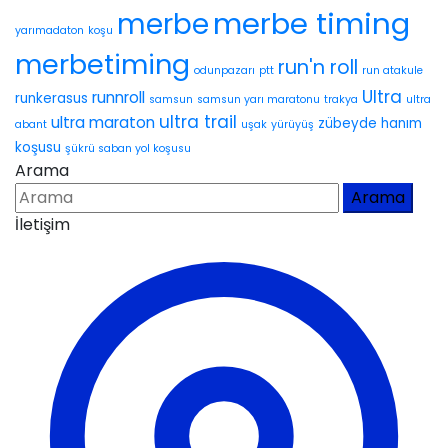
merbe timing
merbe
yarımadaton
koşu
merbetiming
run'n roll
odunpazarı
ptt
run atakule
Ultra
runnroll
runkerasus
samsun
samsun yarı maratonu
trakya
ultra
ultra trail
ultra maraton
zübeyde hanım
abant
uşak
yürüyüş
koşusu
şükrü saban yol koşusu
Arama
Arama
İletişim