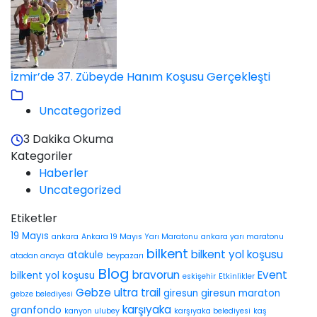
İzmir’de 37. Zübeyde Hanım Koşusu Gerçekleşti
Uncategorized
3 Dakika Okuma
Kategoriler
Haberler
Uncategorized
Etiketler
19 Mayıs
ankara
Ankara 19 Mayıs Yarı Maratonu
ankara yarı maratonu
bilkent
bilkent yol koşusu
atakule
atadan anaya
beypazarı
Blog
bravorun
Event
bilkent yol koşusu
eskişehir
Etkinlikler
Gebze ultra trail
giresun
giresun maraton
gebze belediyesi
karşıyaka
granfondo
kanyon ulubey
karşıyaka belediyesi
kaş