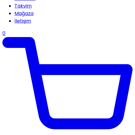
Takvim
Mağaza
İletişim
0