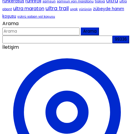
Ultra
runnroll
runkerasus
samsun
samsun yarı maratonu
trakya
ultra
ultra trail
ultra maraton
zübeyde hanım
abant
uşak
yürüyüş
koşusu
şükrü saban yol koşusu
Arama
Arama
İletişim