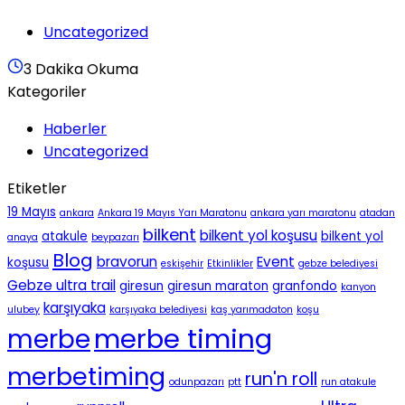
Uncategorized
3 Dakika Okuma
Kategoriler
Haberler
Uncategorized
Etiketler
19 Mayıs
ankara
Ankara 19 Mayıs Yarı Maratonu
ankara yarı maratonu
atadan
bilkent
bilkent yol koşusu
atakule
bilkent yol
anaya
beypazarı
Blog
bravorun
Event
koşusu
eskişehir
Etkinlikler
gebze belediyesi
Gebze ultra trail
giresun
giresun maraton
granfondo
kanyon
karşıyaka
ulubey
karşıyaka belediyesi
kaş yarımadaton
koşu
merbe timing
merbe
merbetiming
run'n roll
odunpazarı
ptt
run atakule