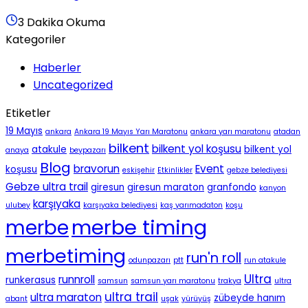
3 Dakika Okuma
Kategoriler
Haberler
Uncategorized
Etiketler
19 Mayıs
ankara
Ankara 19 Mayıs Yarı Maratonu
ankara yarı maratonu
atadan
bilkent
bilkent yol koşusu
atakule
bilkent yol
anaya
beypazarı
Blog
bravorun
Event
koşusu
eskişehir
Etkinlikler
gebze belediyesi
Gebze ultra trail
giresun
giresun maraton
granfondo
kanyon
karşıyaka
ulubey
karşıyaka belediyesi
kaş yarımadaton
koşu
merbe timing
merbe
merbetiming
run'n roll
odunpazarı
ptt
run atakule
Ultra
runnroll
runkerasus
samsun
samsun yarı maratonu
trakya
ultra
ultra trail
ultra maraton
zübeyde hanım
abant
uşak
yürüyüş