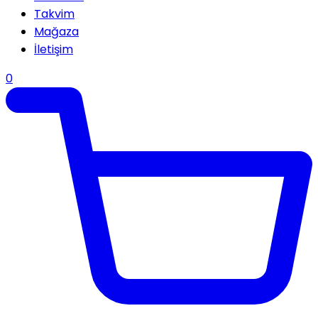
Takvim
Mağaza
İletişim
0