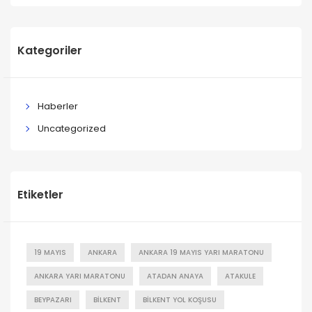
Kategoriler
Haberler
Uncategorized
Etiketler
19 MAYIS
ANKARA
ANKARA 19 MAYIS YARI MARATONU
ANKARA YARI MARATONU
ATADAN ANAYA
ATAKULE
BEYPAZARI
BILKENT
BILKENT YOL KOŞUSU