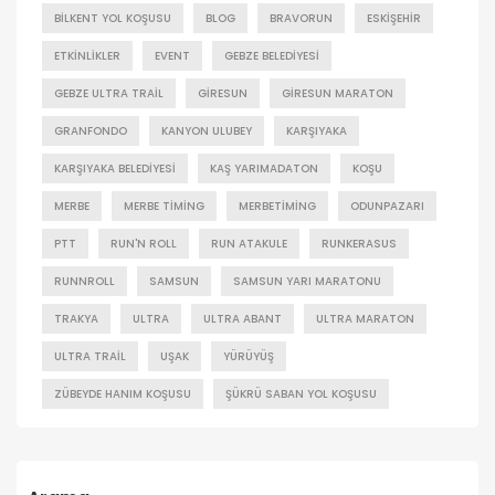
BILKENT YOL KOŞUSU
BLOG
BRAVORUN
ESKIŞEHIR
ETKINLIKLER
EVENT
GEBZE BELEDIYESI
GEBZE ULTRA TRAIL
GIRESUN
GIRESUN MARATON
GRANFONDO
KANYON ULUBEY
KARŞIYAKA
KARŞIYAKA BELEDIYESI
KAŞ YARIMADATON
KOŞU
MERBE
MERBE TIMING
MERBETIMING
ODUNPAZARI
PTT
RUN'N ROLL
RUN ATAKULE
RUNKERASUS
RUNNROLL
SAMSUN
SAMSUN YARI MARATONU
TRAKYA
ULTRA
ULTRA ABANT
ULTRA MARATON
ULTRA TRAIL
UŞAK
YÜRÜYÜŞ
ZÜBEYDE HANIM KOŞUSU
ŞÜKRÜ SABAN YOL KOŞUSU