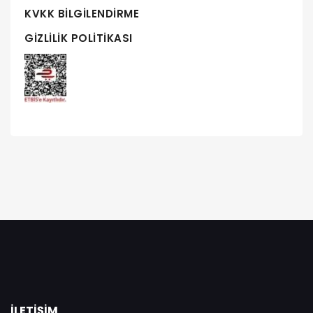
KVKK BILGILENDIRME
GIZLILIK POLITIKASI
İLETIŞIM