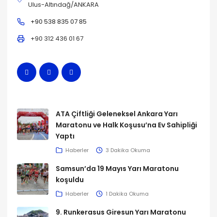
Ulus-Altındağ/ANKARA
+90 538 835 07 85
+90 312 436 01 67
SON GÖNDERILER
ATA Çiftliği Geleneksel Ankara Yarı
Maratonu ve Halk Koşusu’na Ev Sahipliği
Yaptı
Haberler
3 Dakika Okuma
Samsun’da 19 Mayıs Yarı Maratonu
koşuldu
Haberler
1 Dakika Okuma
9. Runkerasus Giresun Yarı Maratonu