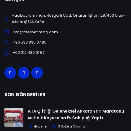
Hacıbayram mah. Rüzgarlı Cad. Onaran İşhanı 28/403 Ulus-
Altındağ/ANKARA
info@merbetiming.com
+90 538 835 07 85
+90 312 436 01 67
SON GÖNDERILER
ATA Çiftliği Geleneksel Ankara Yarı Maratonu
ve Halk Koşusu’na Ev Sahipliği Yaptı
Haberler
3 Dakika Okuma