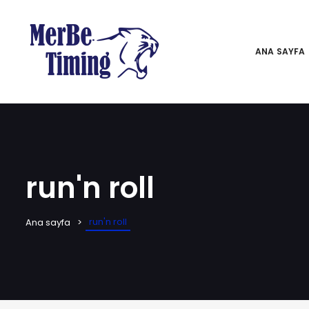
ANA SAYFA
run'n roll
run'n roll
Ana sayfa