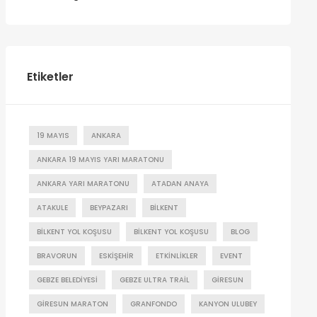
Etiketler
19 MAYIS
ANKARA
ANKARA 19 MAYIS YARI MARATONU
ANKARA YARI MARATONU
ATADAN ANAYA
ATAKULE
BEYPAZARI
BILKENT
BILKENT YOL KOŞUSU
BILKENT YOL KOŞUSU
BLOG
BRAVORUN
ESKIŞEHIR
ETKINLIKLER
EVENT
GEBZE BELEDIYESI
GEBZE ULTRA TRAIL
GIRESUN
GIRESUN MARATON
GRANFONDO
KANYON ULUBEY