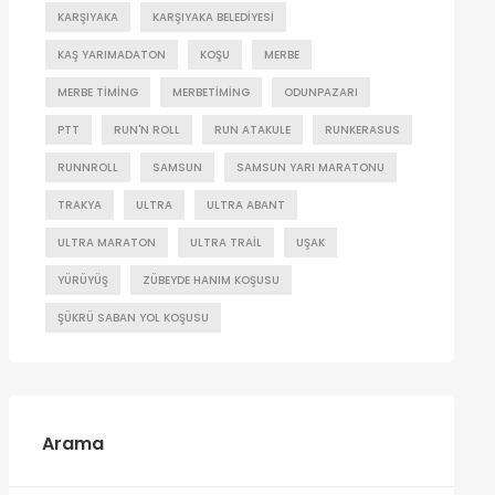
KARŞIYAKA
KARŞIYAKA BELEDIYESI
KAŞ YARIMADATON
KOŞU
MERBE
MERBE TIMING
MERBETIMING
ODUNPAZARI
PTT
RUN'N ROLL
RUN ATAKULE
RUNKERASUS
RUNNROLL
SAMSUN
SAMSUN YARI MARATONU
TRAKYA
ULTRA
ULTRA ABANT
ULTRA MARATON
ULTRA TRAIL
UŞAK
YÜRÜYÜŞ
ZÜBEYDE HANIM KOŞUSU
ŞÜKRÜ SABAN YOL KOŞUSU
Arama