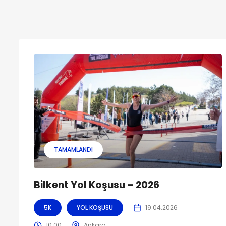
TAMAMLANDI
Bilkent Yol Koşusu – 2026
5K
YOL KOŞUSU
19.04.2026
10:00
Ankara