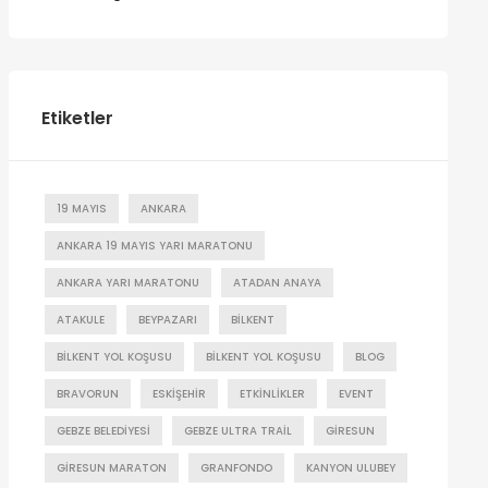
Etiketler
19 MAYIS
ANKARA
ANKARA 19 MAYIS YARI MARATONU
ANKARA YARI MARATONU
ATADAN ANAYA
ATAKULE
BEYPAZARI
BILKENT
BILKENT YOL KOŞUSU
BILKENT YOL KOŞUSU
BLOG
BRAVORUN
ESKIŞEHIR
ETKINLIKLER
EVENT
GEBZE BELEDIYESI
GEBZE ULTRA TRAIL
GIRESUN
GIRESUN MARATON
GRANFONDO
KANYON ULUBEY