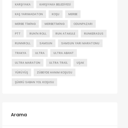
KARŞIYAKA
KARŞIYAKA BELEDIYESI
KAŞ YARIMADATON
KOŞU
MERBE
MERBE TIMING
MERBETIMING
ODUNPAZARI
PTT
RUN'N ROLL
RUN ATAKULE
RUNKERASUS
RUNNROLL
SAMSUN
SAMSUN YARI MARATONU
TRAKYA
ULTRA
ULTRA ABANT
ULTRA MARATON
ULTRA TRAIL
UŞAK
YÜRÜYÜŞ
ZÜBEYDE HANIM KOŞUSU
ŞÜKRÜ SABAN YOL KOŞUSU
Arama