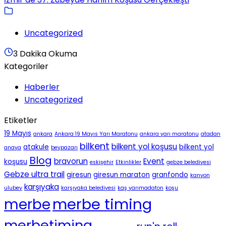
Uncategorized
3 Dakika Okuma
Kategoriler
Haberler
Uncategorized
Etiketler
19 Mayıs
ankara
Ankara 19 Mayıs Yarı Maratonu
ankara yarı maratonu
atadan
bilkent
bilkent yol koşusu
atakule
bilkent yol
anaya
beypazarı
Blog
bravorun
Event
koşusu
eskişehir
Etkinlikler
gebze belediyesi
Gebze ultra trail
giresun
giresun maraton
granfondo
kanyon
karşıyaka
ulubey
karşıyaka belediyesi
kaş yarımadaton
koşu
merbe timing
merbe
merbetiming