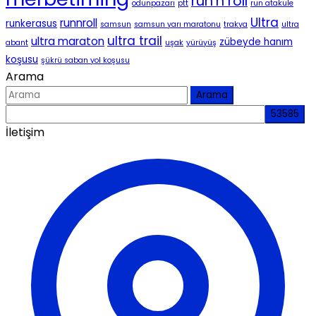
run'n roll
odunpazarı
ptt
run atakule
Ultra
runnroll
runkerasus
samsun
samsun yarı maratonu
trakya
ultra
ultra trail
ultra maraton
zübeyde hanım
abant
uşak
yürüyüş
koşusu
şükrü saban yol koşusu
Arama
Arama
İletişim