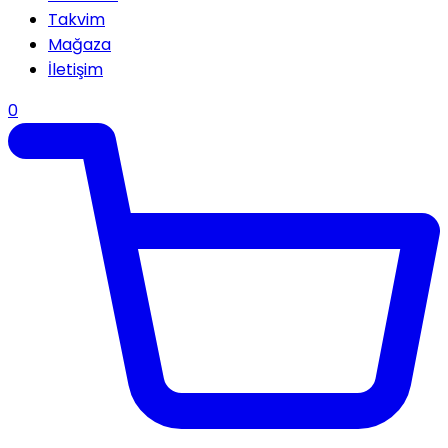
Takvim
Mağaza
İletişim
0