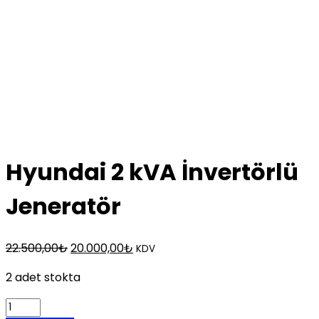
Hyundai 2 kVA İnvertörlü
Jeneratör
Orijinal
Şu
22.500,00
₺
20.000,00
₺
KDV
fiyat:
andaki
2 adet stokta
22.500,00₺.
fiyat:
20.000,00₺.
Hyundai