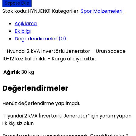
2
Sepete Ekle
kVA
Stok kodu:
HYNJEN01
Kategoriler:
Spor Malzemeleri
İnvertörlü
Açıklama
Jeneratör
Ek bilgi
adet
Değerlendirmeler (0)
– Hyundai 2 kVA İnvertörlü Jeneratör – Ürün sadece
10-12 kez kullanıldı. – Kargo alıcıya aittir.
Ağırlık
30 kg
Değerlendirmeler
Henüz değerlendirme yapılmadı.
“Hyundai 2 kVA İnvertörlü Jeneratör” için yorum yapan
ilk kişi siz olun
E-posta adresiniz yayınlanmayacak.
Gerekli alanlar
*