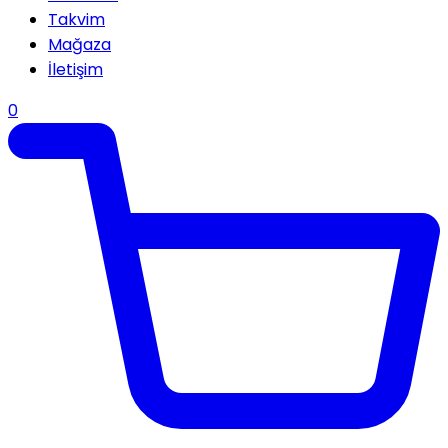
Takvim
Mağaza
İletişim
0