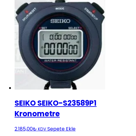
SEIKO SEIKO-S23589P1
Kronometre
2.185,00
₺
Sepete Ekle
KDV