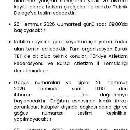
bitiminde yarışma sonuçlarını yazılı ve diskete
kayıtlı olarak hakem çizelgeleri ile birlikte Teknik
Delege'ye teslim edecektir.
26 Temmuz 2026 Cumartesi günü saat 09:00'da
başlayacaktır.
Katılım sayısına göre soyunma için yeteri kadar
alan temin edilecektir. Tüm organizasyon
Burak
TETİK'
e ait olup teknik konular
,
Türkiye
Atletizm
Federasyonu ve Bursa Atletizm İl Temsilciliği
denetimindedir.
Göğüs numaraları ve çipler
25 Temmuz
2026
tarihinde saat 11:00' den
itibaren
............................................
'da
dağıtılmaya
başlanacaktır. Dağıtım esnasında kimlik ibrazı
zorunludur,
kulüpler dışında
başkası adına çip ve
göğüs numarası teslimi kesinlikle
yapılmayacaktır.