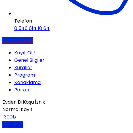
Telefon
0 546 614 10 64
Takvime Ekle
Kayıt Ol !
Genel Bilgiler
Kurallar
Program
Konaklama
Parkur
Evden Bi Koşu İznik
Normal Kayıt
1300
₺
Kayıt Ol !