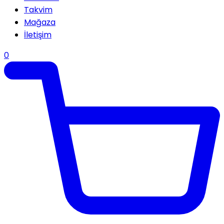
Takvim
Mağaza
İletişim
0