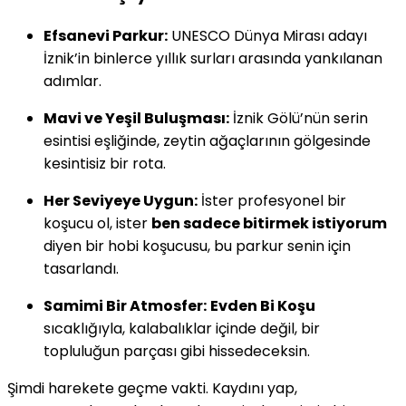
Efsanevi Parkur:
UNESCO Dünya Mirası adayı
İznik’in binlerce yıllık surları arasında yankılanan
adımlar.
Mavi ve Yeşil Buluşması:
İznik Gölü’nün serin
esintisi eşliğinde, zeytin ağaçlarının gölgesinde
kesintisiz bir rota.
Her Seviyeye Uygun:
İster profesyonel bir
koşucu ol, ister
ben sadece bitirmek istiyorum
diyen bir hobi koşucusu, bu parkur senin için
tasarlandı.
Samimi Bir Atmosfer:
Evden Bi Koşu
sıcaklığıyla, kalabalıklar içinde değil, bir
topluluğun parçası gibi hissedeceksin.
Şimdi harekete geçme vakti. Kaydını yap,