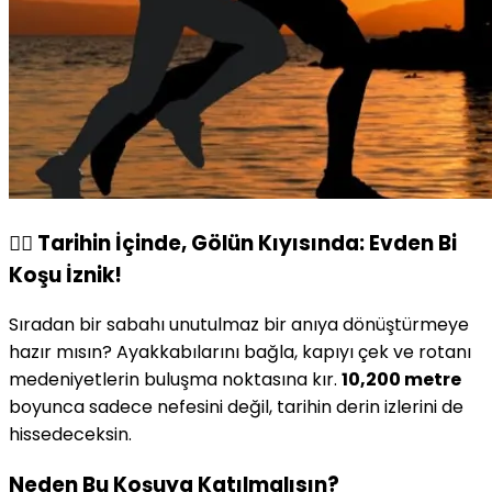
🏃‍♂️ Tarihin İçinde, Gölün Kıyısında: Evden Bi
Koşu İznik!
Sıradan bir sabahı unutulmaz bir anıya dönüştürmeye
hazır mısın? Ayakkabılarını bağla, kapıyı çek ve rotanı
medeniyetlerin buluşma noktasına kır.
10,200 metre
boyunca sadece nefesini değil, tarihin derin izlerini de
hissedeceksin.
Neden Bu Koşuya Katılmalısın?