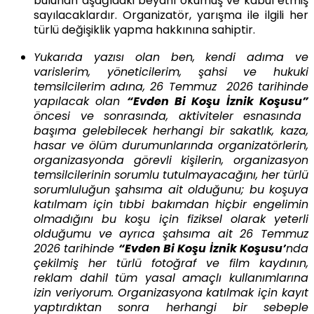
bulunan aşağıdaki beyanı okumuş ve kabul etmiş
sayılacaklardır.
Organizatör, yarışma ile ilgili her
türlü değişiklik yapma hakkınına sahiptir.
Yukarıda yazısı olan ben, kendi adıma ve
varislerim, yöneticilerim, şahsi ve hukuki
temsilcilerim adına,
26 Temmuz 2026
tarihinde
yapılacak olan
“Evden Bi Koşu İznik Koşusu
”
öncesi ve sonrasında, aktiviteler esnasında
başıma gelebilecek herhangi bir sakatlık, kaza,
hasar ve ölüm durumunlarında organizatörlerin,
organizasyonda görevli kişilerin, organizasyon
temsilcilerinin sorumlu tutulmayacağını, her türlü
sorumluluğun şahsıma ait olduğunu; bu koşuya
katılmam için tıbbi bakımdan hiçbir engelimin
olmadığını bu koşu için fiziksel olarak yeterli
olduğumu ve ayrıca şahsıma ait
26 Temmuz
2026
tarihinde
“
Evden Bi Koşu İznik Koşusu
’
n
da
çekilmiş her türlü fotoğraf ve film kaydının,
reklam dahil tüm yasal amaçlı kullanımlarına
izin veriyorum. Organizasyona katılmak için kayıt
yaptırdıktan sonra herhangi bir sebeple