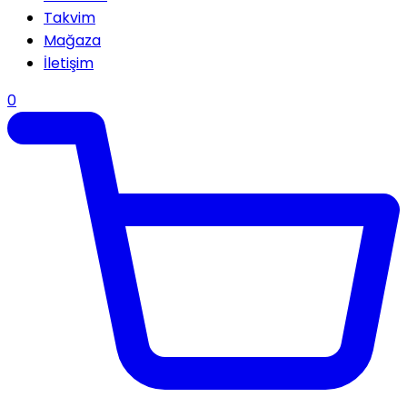
Takvim
Mağaza
İletişim
0