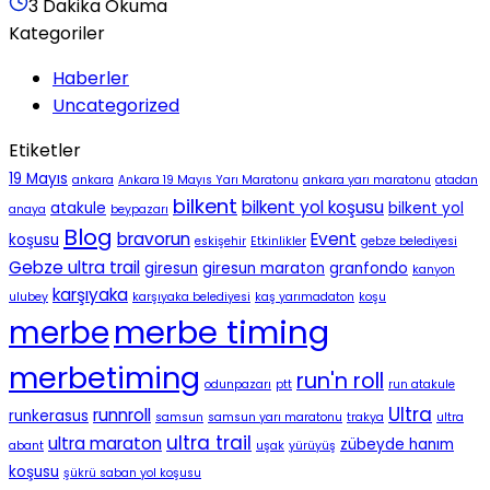
3 Dakika Okuma
Kategoriler
Haberler
Uncategorized
Etiketler
19 Mayıs
ankara
Ankara 19 Mayıs Yarı Maratonu
ankara yarı maratonu
atadan
bilkent
bilkent yol koşusu
atakule
bilkent yol
anaya
beypazarı
Blog
bravorun
Event
koşusu
eskişehir
Etkinlikler
gebze belediyesi
Gebze ultra trail
giresun
giresun maraton
granfondo
kanyon
karşıyaka
ulubey
karşıyaka belediyesi
kaş yarımadaton
koşu
merbe timing
merbe
merbetiming
run'n roll
odunpazarı
ptt
run atakule
Ultra
runnroll
runkerasus
samsun
samsun yarı maratonu
trakya
ultra
ultra trail
ultra maraton
zübeyde hanım
abant
uşak
yürüyüş
koşusu
şükrü saban yol koşusu