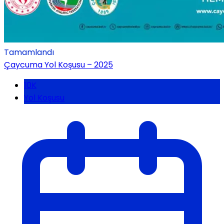
Tamamlandı
Çaycuma Yol Koşusu – 2025
10K
Yol Koşusu